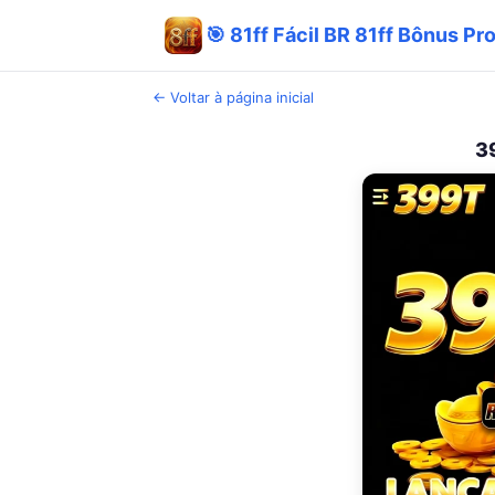
🎯 81ff Fácil BR 81ff Bônus Pr
← Voltar à página inicial
3