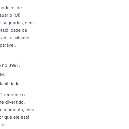
 modelos de
uário (UI)
em segundos, sem
tabilidade da
eis oscilantes.
parável.
e no 399T.
AM.
abilidade.
T redefine o
e divertido.
 do momento, este
or que ele está
le.