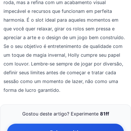
roda, mas a refina com um acabamento visual
impecável e recursos que funcionam em perfeita
harmonia. É o slot ideal para aqueles momentos em
que você quer relaxar, girar os rolos sem pressa e
apreciar a arte e o design de um jogo bem construído.
Se o seu objetivo é entretenimento de qualidade com
um toque de magia invernal, Holly cumpre seu papel
com louvor. Lembre-se sempre de jogar por diversão,
definir seus limites antes de começar e tratar cada
sessão como um momento de lazer, não como uma
forma de lucro garantido.
Gostou deste artigo? Experimente
81ff