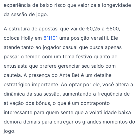
experiência de baixo risco que valoriza a longevidade
da sessão de jogo.
A estrutura de apostas, que vai de €0,25 a €500,
coloca Holly em
81ff01
uma posição versátil. Ele
atende tanto ao jogador casual que busca apenas
passar o tempo com um tema festivo quanto ao
entusiasta que prefere gerenciar seu saldo com
cautela. A presença do Ante Bet é um detalhe
estratégico importante. Ao optar por ele, você altera a
dinâmica da sua sessão, aumentando a frequência de
ativação dos bônus, o que é um contraponto
interessante para quem sente que a volatilidade baixa
demora demais para entregar os grandes momentos do
jogo.