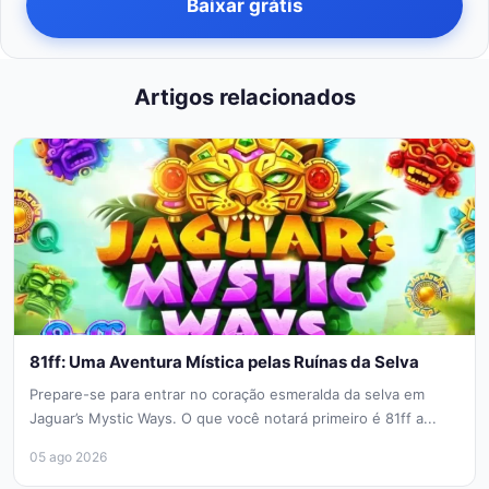
Baixar grátis
Artigos relacionados
81ff: Uma Aventura Mística pelas Ruínas da Selva
Prepare-se para entrar no coração esmeralda da selva em
Jaguar’s Mystic Ways. O que você notará primeiro é 81ff a...
05 ago 2026